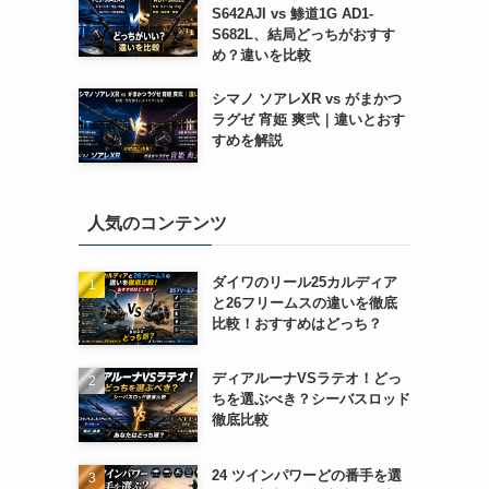
S642AJI vs 鯵道1G AD1-
S682L、結局どっちがおすす
め？違いを比較
シマノ ソアレXR vs がまかつ
ラグゼ 宵姫 爽弐｜違いとおす
すめを解説
人気のコンテンツ
ダイワのリール25カルディア
と26フリームスの違いを徹底
比較！おすすめはどっち？
ディアルーナVSラテオ！どっ
ちを選ぶべき？シーバスロッド
徹底比較
24 ツインパワーどの番手を選