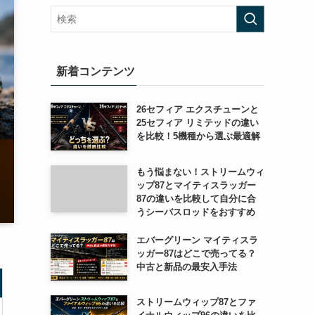
新着コンテンツ
26セフィア エクスチューンと
25セフィア リミテッドの違い
を比較！5機種から選ぶ最適解
もう悩まない！ストリームウィ
ップ87とマイティスラッガー
87の違いを比較して自分に合
うシーバスロッドをおすすめ
エバーグリーン マイティスラ
ッガー87はどこで売ってる？
中古と新品の最安入手法
ストリームウィップ87とファ