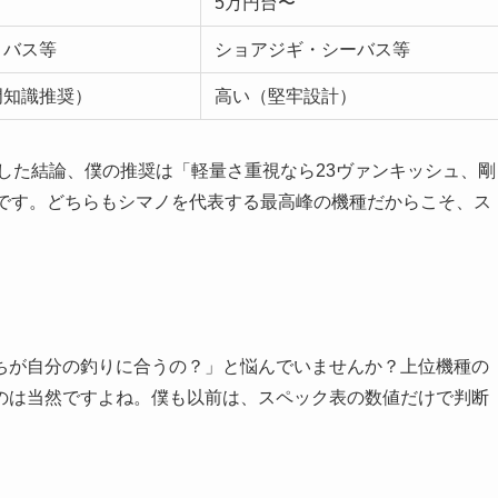
5万円台〜
・バス等
ショアジギ・シーバス等
門知識推奨）
高い（堅牢設計）
較した結論、僕の推奨は「軽量さ重視なら23ヴァンキッシュ、剛
択です。どちらもシマノを代表する最高峰の機種だからこそ、ス
。
ちが自分の釣りに合うの？」と悩んでいませんか？上位機種の
のは当然ですよね。僕も以前は、スペック表の数値だけで判断