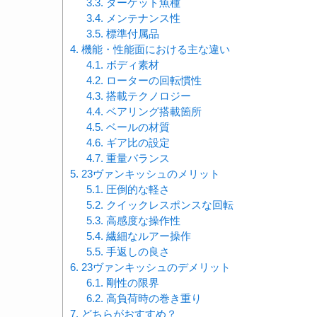
3.3.
ターゲット魚種
3.4.
メンテナンス性
3.5.
標準付属品
4.
機能・性能面における主な違い
4.1.
ボディ素材
4.2.
ローターの回転慣性
4.3.
搭載テクノロジー
4.4.
ベアリング搭載箇所
4.5.
ベールの材質
4.6.
ギア比の設定
4.7.
重量バランス
5.
23ヴァンキッシュのメリット
5.1.
圧倒的な軽さ
5.2.
クイックレスポンスな回転
5.3.
高感度な操作性
5.4.
繊細なルアー操作
5.5.
手返しの良さ
6.
23ヴァンキッシュのデメリット
6.1.
剛性の限界
6.2.
高負荷時の巻き重り
7.
どちらがおすすめ？