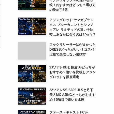
イナルウィップ96の違いを比
較！おすすめはどっち？選び方
の決め手3選
アジングロッド ヤマガブラン
クス ブルーカレントとシマノ
ソアレ リミテッドの違いを比
較…あなたに合うのはどっち？
フックリリーサーはがまかつと
DRESSどっちがいい？コスパ
比較で失敗しない選び方
23ソアレBBと鯵道5Gどっちが
おすすめ？違いを比較しアジン
グロッドを徹底選定
22ソアレSS S60SULSと月下
美人MX AJINGどっちがおすす
め？5項目で違いを比較
ファーストキャスト FCS-