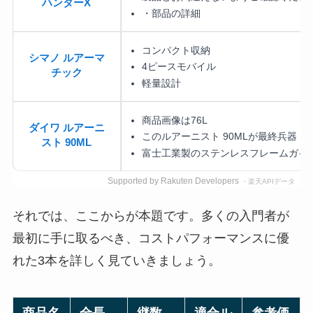
ハンターX
・部品の詳細
コンパクト収納
シマノ ルアーマ
4ピースモバイル
チック
軽量設計
商品画像は76L
ダイワ ルアーニ
このルアーニスト 90MLが最終兵器
スト 90ML
富士工業製のステンレスフレームガイ
Supported by Rakuten Developers
・楽天APIデータ
それでは、ここからが本題です。多くの入門者が
最初に手に取るべき、コストパフォーマンスに優
れた3本を詳しく見ていきましょう。
商品名
全長
継数
適合ル
参考価