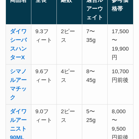
アーウ
格帯
ェイト
ダイワ
9.3フ
2ピー
7〜
17,500
シーバ
ィート
ス
35g
〜
スハン
19,900
ターX
円
シマノ
9.6フ
4ピー
8〜
10,700
ルアー
ィート
ス
45g
円前後
マチッ
ク
ダイワ
9.0フ
2ピー
5〜
8,000
ルアー
ィート
ス
25g
〜
ニスト
9,500
90ML
円前後